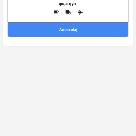
φορτηγό
.