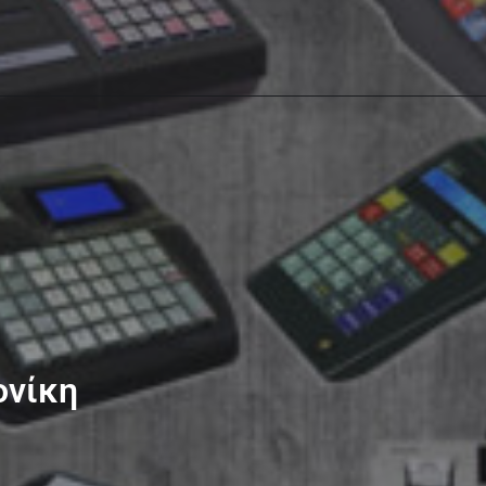
ονίκη