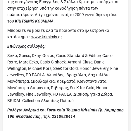
της οικογένειας Ευάγγελος & Στέλλα Κριτσίμη, εισέρχεται
στην επιχείρηση υπό την καθοδήγηση πάντα των
παλαιοτέρων. Λίίγα χρόνια μετά,το 2009 γεννήθηκε η ιδέα
του
KRITSIMIS KOSMIMA
.
Μπορείτε να βρείτε όλα τα προιόντα στο ηλεκτρονικό
κατάστημα :
www.kritsimis.gr
Επώνυμες συλλογές:
Seiko, Guess, Dkny, Oozoo, Casio Standard & Edifice, Casio
Retro, Marc Ecko, Casio G-shock, Armani, Cluse, Daniel
Wellington, Michael Kors, SeeK for Gold, Honor Jewellery, Fine
Jewellery, PD PAOLΑ, Αλυσίδες, Βραχιόλια, Δαχτυλίδια,
Μονόπετρα, Σκουλαρίκια. Κρεμαστά, Κωνσταντινάτα,
Μονόπετρα Διαμάντια, Ριβιέρες, SeeK for Gold, Honor
Jewellery, Fine Jewellery, PD PAOLA, Διακοσμητικά Δώρα,
BRIDAL Collection Αλυσίδες Ποδιού
Ρολόγια Ανδρικά και Γυναικεία Τούμπα Kritsimis Γρ. Λαμπρακη
190 Θεσσαλονίκη , τηλ. 2310928414