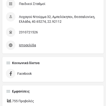
Παιδικοί Σταθμοί
Λοχαγού Ντούρμα 32, Αμπελόκηποι, Θεσσαλονίκη,
Ελλάδα, 40.65274, 22.92112
2310721526
Ιστοσελίδα
Κοινωνικά δίκτυα
Facebook
Εμφανίσεις
755 Προβολές