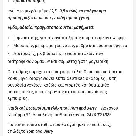
δραματοποίηση
,
ενώ στο μικρό τμήμα
(2,5–3,5 ετών) το πρόγραμμα
προσαρμόζεται με παιγνιώδη προσέγγιση.
Εβδομαδιαία, πραγματοποιούνται μαθήματα
:
Γυμναστικής, για την ανάπτυξη της σωματικής αντίληψης.
Μουσικής, με έμφαση σε νότες, ρυθμό και μουσικά όργανα.
Διατροφής, με βιωματική γνωριμία όλων των
διατροφικών ομάδων και συμμετοχή στη μαγειρική.
Ο σταθμός παρέχει ιατρική παρακολούθηση από παιδίατρο
κάθε μήνα, διοργανώνει εκπαιδευτικές εκδρομές με τη
συνοδεία γονέων, καθώς και γιορτές και θεατρικές
παραστάσεις, προσφέροντας στα παιδιά μοναδικές
εμπειρίες.
Παιδικοί Σταθμοί Αμπελόκηποι Tom and Jerry
– Λοχαγού
Ντούρμα 32, Αμπελόκηποι Θεσσαλονίκη
2310 721526
Για τον παιδικό σταθμό που θα αγαπήσει το παιδί σας,
επιλέξτε
Tom and Jerry