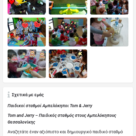
Σχετικά με εμάς
Παιδικοί σταθμοί Αμπελόκηποι Tom & Jerry
Tom and Jerry – Παιδικός σταθμός στους Αμπελόκηπους
Θεσσαλονίκης
Αναζητάτε έναν αξιόπιστο και δημιουργικό παιδικό σταθμό