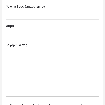
Το email σας (απαραίτητο)
Θέμα
Το μήνυμά σας