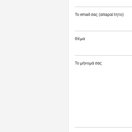
Το email σας (απαραίτητο)
Θέμα
Το μήνυμά σας