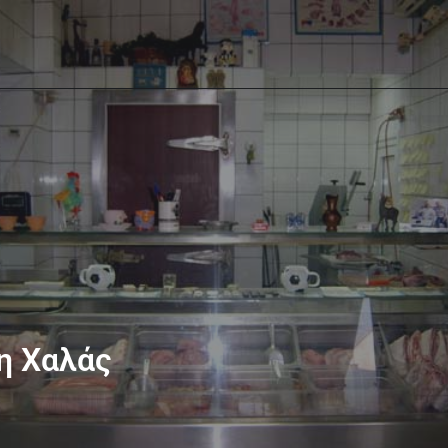
η Χαλάς