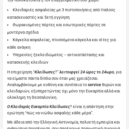
Κλειδαριές ασφαλείας με 3 πιστοποιήσεις από Ιταλούς
κατασκευαστές και 5ετή εγγύηση
Θωρακισμένες πόρτες και εσωτερικές πόρτες σε
μοντέρνα σχέδια
Κάγκελα ασφαλείας, πτυσσόμενα κάγκελα και σίτες για
κάθε ανάγκη
Υπηρεσίες ξεκλειδώματος – αντικατάστασης και
κατασκευής κλειδιών
Η επιχείρηση “
Κλείδωσες
?”
λ
ειτουργεί
24 ώρες το 24ωρο,
για
να είμαστε πάντα δίπλα σου όταν μας χρειάζεσαι.
Αναλαμβάνουμε με ευθύνη και συνέπεια το
service
θυρών και
κλειδαριών, εξυπηρετώντας όχι μόνο την Ευκαρπία αλλά και
ολόκληρη τη Θεσσαλονίκη.
Ο Κλειδαράς Ευκαρπία
Κλείδωσες
? είναι η απάντηση στην
ερώτηση “πώς να νιώθω ασφαλής κάθε μέρα”.
Με άδεια από την Ελληνική Αστυνομία, πολυετή εμπειρία και
ανθρώπινη προσέγγιση, σου παρέχουμε πραγματική σιγουριά.