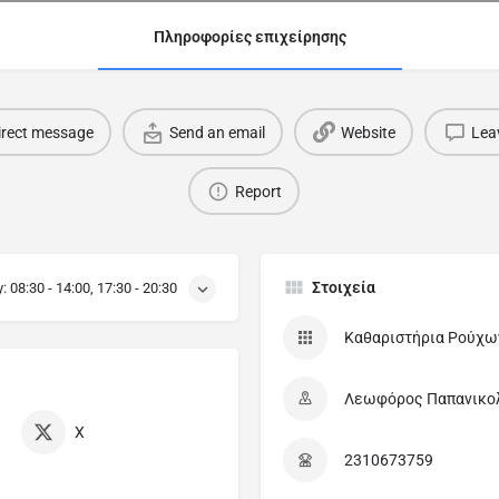
Πληροφορίες επιχείρησης
irect message
Send an email
Website
Lea
Report
Στοιχεία
y:
08:30 - 14:00, 17:30 - 20:30
Καθαριστήρια Ρούχω
Λεωφόρος Παπανικολά
X
2310673759