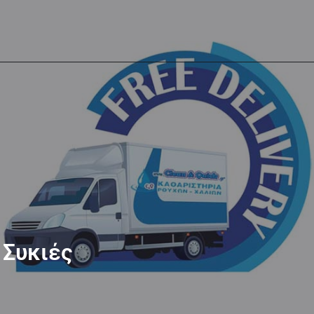
 Συκιές