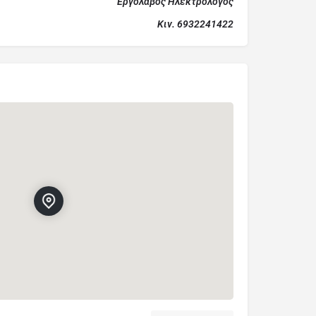
Εργολάβος Ηλεκτρολόγος
Κιν. 6932241422