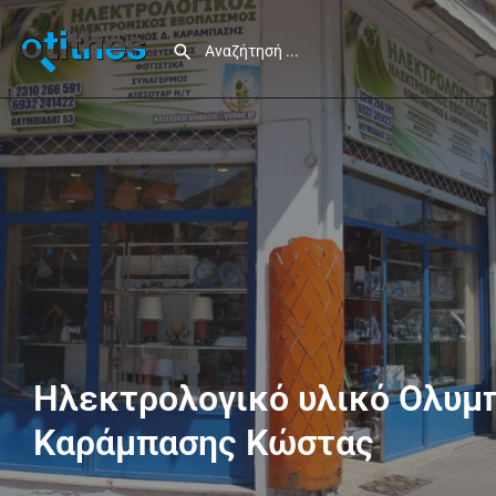
Ηλεκτρολογικό υλικό Ολυμ
Καράμπασης Κώστας