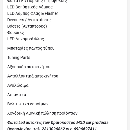
Φώτα LED Πορείας / Προβολείς
LED Βοηθητικές Λάμπες
LED Λάμπες Φλας & Flasher
Decoders / Αντιστάσεις
Βάσεις (Αντάπτορες)
Φούσκες
LED Δυναμικά Φλας
Μπαταρίες παντός τύπου
Tuning Parts
Αξεσουάρ αυτοκινήτου
Ανταλλακτικά αυτοκινήτου
Αναλώσιμα
Λιπαντικά
Βελτιωτικά καυσίμων
Χονδρική Λιανική πώληση προϊόντων
Φώτα Led αυτοκινήτων Ωραιόκαστρο MXD car products
Θεσσαλονίκη τηλ. 2313096862 κιν. 6906697411