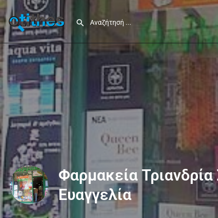
Φαρμακεία Τριανδρία
Ευαγγελία