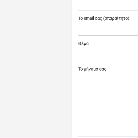
Το email σας (απαραίτητο)
Θέμα
Το μήνυμά σας