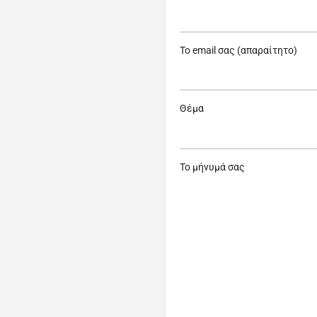
Το email σας (απαραίτητο)
Θέμα
Το μήνυμά σας