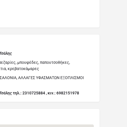
Τσάλης
πεζαρίες, μπουφέδες, παπουτσοθήκες,
άτια, κρεβατοκάμαρες
, ΣΑΛΟΝΙΑ, ΑΛΛΑΓΕΣ ΥΦΑΣΜΑΤΩΝ ΕΞΟΠΛΙΣΜΟΙ
Τσάλης
τηλ.: 2310725884 , κιν.: 6982151978