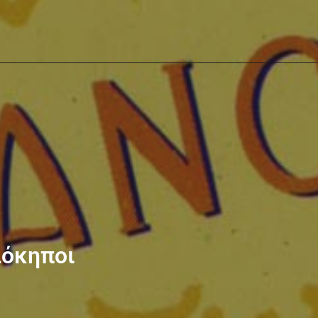
λόκηποι