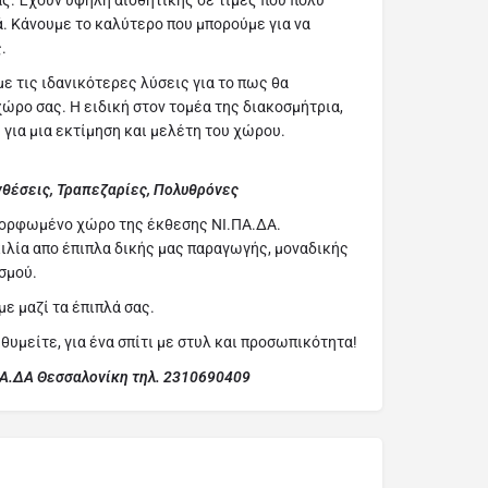
ας. Έχουν υψηλή αισθητικής σε τιμές που πολύ
ά. Κάνουμε το καλύτερο που μπορούμε για να
.
 τις ιδανικότερες λύσεις για το πως θα
ώρο σας. Η ειδική στον τομέα της διακοσμήτρια,
 για μια εκτίμηση και μελέτη του χώρου.
νθέσεις, Τραπεζαρίες, Πολυθρόνες
μορφωμένο χώρο της έκθεσης ΝΙ.ΠΑ.ΔΑ.
ιλία απο έπιπλα δικής μας παραγωγής, μοναδικής
σμού.
ε μαζί τα έπιπλά σας.
ιθυμείτε, για ένα σπίτι με στυλ και προσωπικότητα!
ΠΑ.ΔΑ Θεσσαλονίκη τηλ. 2310690409