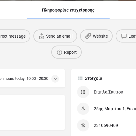
Πληροφορίες επιχείρησης
irect message
Send an email
Website
Lea
Report
Στοιχεία
en hours today:
10:00 - 20:30
Επιπλα Σπιτιού
25ης Μαρτίου 1, Ευκα
2310690409