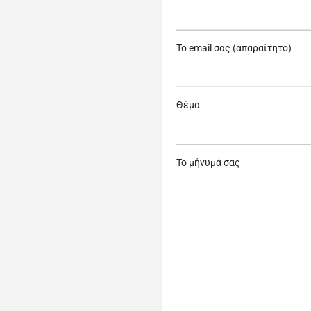
Το email σας (απαραίτητο)
Θέμα
Το μήνυμά σας