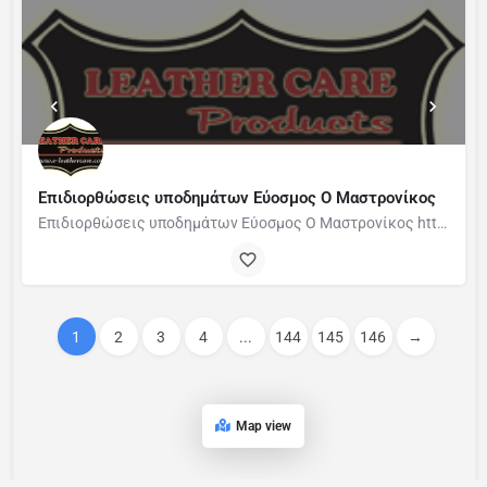
Επιδιορθώσεις υποδημάτων Εύοσμος Ο Μαστρονίκος
Επιδιορθώσεις υποδημάτων Εύοσμος Ο Μαστρονίκος http://www.e-leathercare.com/el/ Τσαγκάρης στον Εύοσμο Ο…
1
2
3
4
...
144
145
146
→
Map view