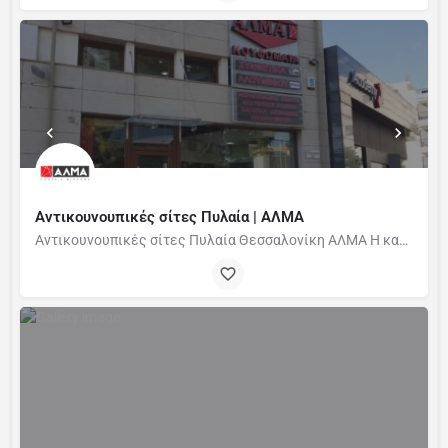
Αντικουνουπικές σίτες Πυλαία | ΑΛΜΑ
Αντικουνουπικές σίτες Πυλαία Θεσσαλονίκη ΑΛΜΑ H κατασκευαστική εταιρεία ΑΛΜΑ δημιουργήθηκε το 1997 από…