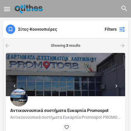
Σίτες-Κουνουπιέρες
Filters
Showing
3
results
Αντικουνουπικά συστήματα Ευκαρπία Promospot
Αντικουνουπικά συστήματα Ευκαρπία Promospot PROMOSPOT – Ποιοτικές σίτες στη Θεσσαλονίκη Στην PROMOSPOT,…