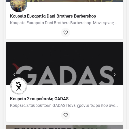
Κουρεία Ευκαρπία Dani Brothers Barbershop
Κουρεία Ευκαρπία Dani Brothers Barbershop Μοντέρνες κομμώσεις για τον σύγχρονο άντρα! Κουρέματα και για…
Κουρεία Σταυρούπολη GADAS
Κουρεία Σταυρούπολη GADAS Πάνε χρόνια τώρα που άναψε μέσα μου μια φλόγα...Το 2009 συγκεκριμένα. Ήταν η…