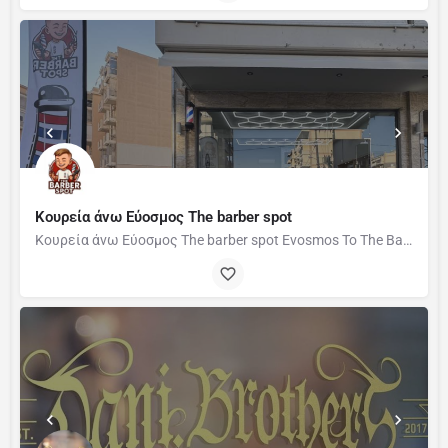
Κουρεία άνω Εύοσμος The barber spot
Κουρεία άνω Εύοσμος The barber spot Evosmos Το The Barber Spot προσφέρει σύγχρονες υπηρεσίες ανδρικής…