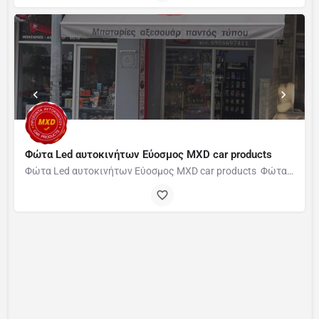
Φώτα Led αυτοκινήτων Εύοσμος MXD car products
Φώτα Led αυτοκινήτων Εύοσμος MXD car products Φώτα LED Πορείας / Προβολείς LED Βοηθητικές Λάμπες LED…