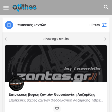
Επισκευές Ζαντών
Filters
Showing
2
results
Επισκευές βαφές ζαντών Θεσσαλονίκη Λαζαρίδης
Επισκευές βαφές ζαντών Θεσσαλονίκη Λαζαρίδης https://zantes.gr/ Επισκευή ζαντών Επισκευάζουμε κάθε τύπο…