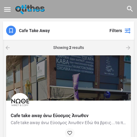
Cafe Take Away
Filters
Showing
2
results
Cafe take away άνω Εύοσμος Άνωθεν
Cafe take away άνω Εύοσμος Άνωθεν Εδώ θα βρεις...τα πάντα !! Ένας συναρπαστικός κόσμος ποικιλίας και…